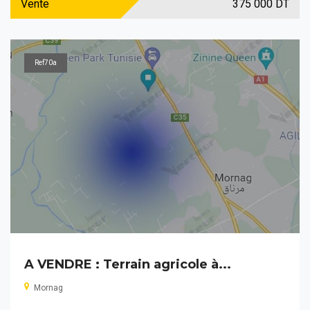
Vente
375 000 DT
Ref70a
A VENDRE : Terrain agricole à...
Mornag