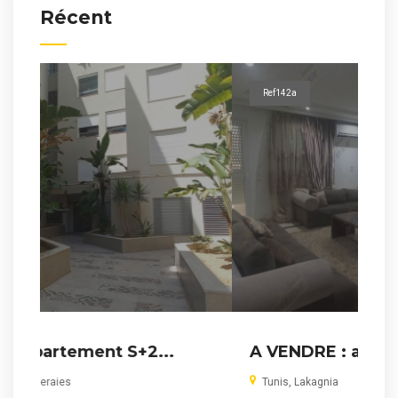
Récent
Ref142a
2...
A VENDRE : appartement S+3 à...
Tunis, Lakagnia