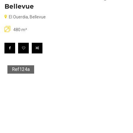
Bellevue
El Ouerdia, Bellevue
480 m²
Ref124a