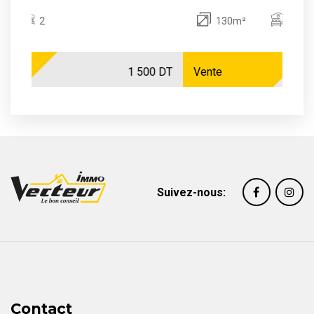
130m²
3
1 500 DT
Vente
270 000 DT
Suivez-nous:
Contact